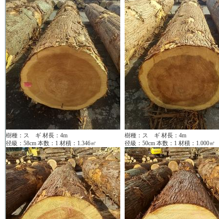
樹種：ス ギ 材長：4m
樹種：ス ギ 材長：4m
径級：58cm 本数：1 材積：1.346㎥
径級：50cm 本数：1 材積：1.000㎥