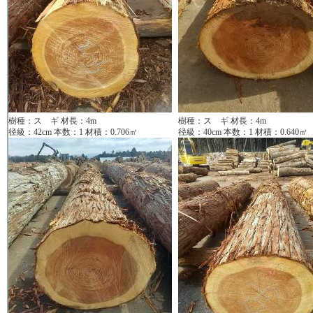
樹種：ス ギ 材長：4m
樹種：ス ギ 材長：4m
径級：42cm 本数：1 材積：0.706㎥
径級：40cm 本数：1 材積：0.640㎥