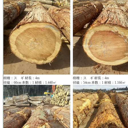
樹種：ス ギ 材長：4m
樹種：ス ギ 材長：4m
径級：60cm 本数：1 材積：1.440㎥
径級：54cm 本数：1 材積：1.166㎥