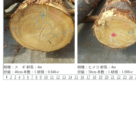
樹種：ス ギ 材長：4m
樹種：ヒメコ 材長：4m
径級：46cm 本数：1 材積：0.846㎥
径級：50cm 本数：1 材積：1.000㎥
1
2
3
4
5
6
7
8
9
10
11
12
13
14
15
16
17
18
19
20
21
22
23
24