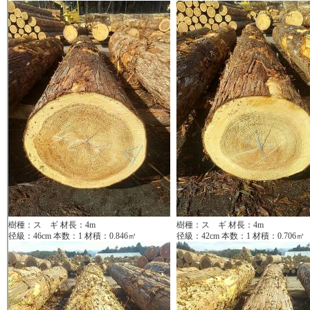
樹種：ス ギ 材長：4m
樹種：ス ギ 材長：4m
径級：46cm 本数：1 材積：0.846㎥
径級：42cm 本数：1 材積：0.706㎥