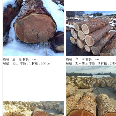
樹種：唐 松 材長：2m
樹種：ス ギ 材長：2m
径級：52cm 本数：1 材積：0.541㎥
径級：32～48cm 本数：9 材積：2.80