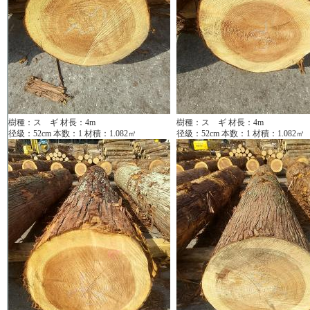
樹種：ス ギ 材長：4m
樹種：ス ギ 材長：4m
径級：52cm 本数：1 材積：1.082㎥
径級：52cm 本数：1 材積：1.082㎥