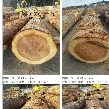
樹種：ス ギ 材長：4m
樹種：ス ギ 材長：4m
径級：44cm 本数：1 材積：0.774㎥
径級：38cm 本数：1 材積：0.578㎥