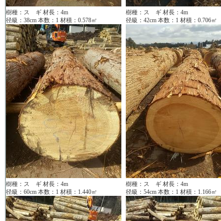
樹種：ス ギ 材長：4m
樹種：ス ギ 材長：4m
径級：38cm 本数：1 材積：0.578㎥
径級：42cm 本数：1 材積：0.706㎥
樹種：ス ギ 材長：4m
樹種：ス ギ 材長：4m
径級：60cm 本数：1 材積：1.440㎥
径級：54cm 本数：1 材積：1.166㎥