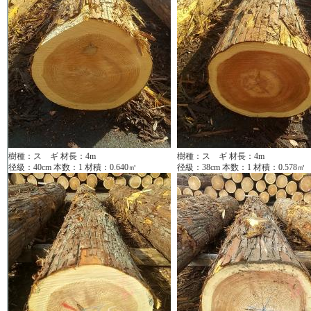
樹種：ス ギ 材長：4m
樹種：ス ギ 材長：4m
径級：40cm 本数：1 材積：0.640㎥
径級：38cm 本数：1 材積：0.578㎥