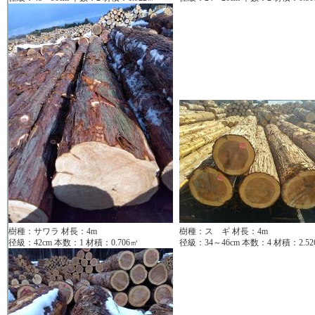
樹種：サワラ 材長：4m
樹種：ス ギ 材長：4m
径級：42cm 本数：1 材積：0.706㎥
径級：34～46cm 本数：4 材積：2.52